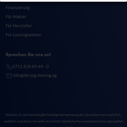
Finanzierung
Für Makler
Für Hersteller
Für Leasingnehmer
Sprechen Sie uns an!
0711 838 89 49 - 0
info@herzog-leasing.ag
Hinweis: Es wird auf die gleichzeitige Verwendung der Sprachformen männlich,
weiblich und divers (m/w/d) verzichtet. Sämtliche Personenbezeichnungen gelten