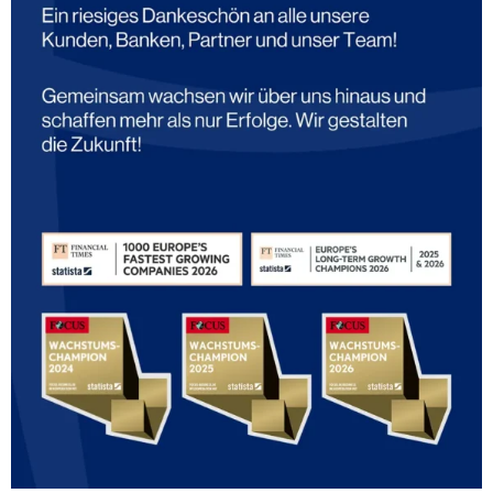
HERZOG LEASING AG
Hohenheimer Str. 97
70184 Stuttgart
Germany
Über uns
Jobs & Karriere
AGB
Leasing & Mietkauf