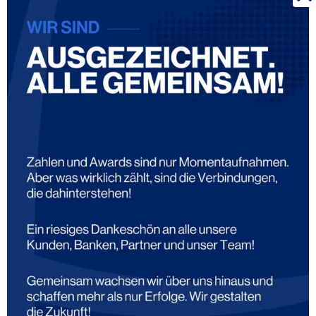
Finanzierung braucht Vertrauen
Wir verstehen uns als Partner! Als Spezialisten für
maßgeschneiderte Leasing-Angebote haben wir uns zum Ziel
gesetzt, kleinen und mittelständischen Unternehmen den
Zugang zum Kapitalmarkt so leicht wie möglich zu machen.
Wir glauben nicht an langwierige, bürokratische Prozesse –
wir glauben an schnelle und unkomplizierte Strukturen, die
unsere Kunden, Partner und Lieferanten voranbringen. Wir
kennen die Herausforderungen, denen Sie sich als
Unternehmer stellen müssen – und wir stehen Ihnen zur Seite.
Gemeinsam schaffen wir Erfolgsgeschichten – Ihre
Erfolgsgeschichte!
Erfahren Sie mehr über uns