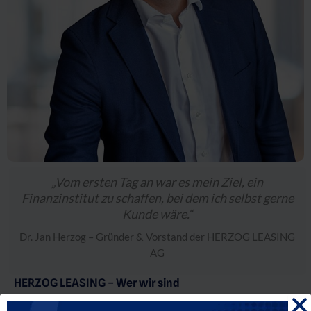
„Vom ersten Tag an war es mein Ziel, ein
Finanzinstitut zu schaffen, bei dem ich selbst gerne
Kunde wäre.“
Dr. Jan Herzog – Gründer & Vorstand der HERZOG LEASING
AG
HERZOG LEASING – Wer wir sind